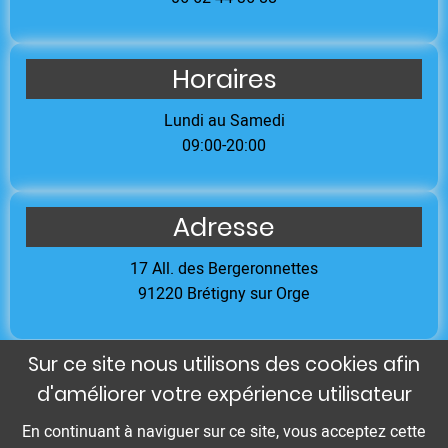
Horaires
Lundi au Samedi
09:00-20:00
Adresse
17 All. des Bergeronnettes
91220 Brétigny sur Orge
Sur ce site nous utilisons des cookies afin
d'améliorer votre expérience utilisateur
Mentions légales
En continuant à naviguer sur ce site, vous acceptez cette
Honoraires
- Le site psychologue - psychanalyste a été