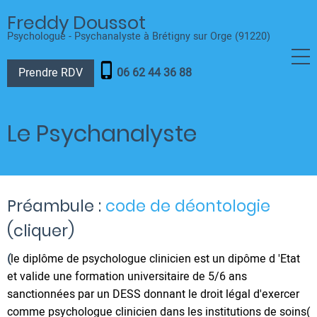
Aller
Freddy Doussot
au
Psychologue - Psychanalyste à Brétigny sur Orge (91220)
contenu
principal
phone_iphone
Prendre RDV
06 62 44 36 88
Le Psychanalyste
Préambule :
code de déontologie
(cliquer)
(
le diplôme de psychologue clinicien est un dipôme d 'Etat
et valide une formation universitaire de 5/6 ans
sanctionnées par un DESS donnant le droit légal d'exercer
comme psychologue clinicien dans les institutions de soins(